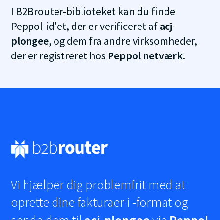
I B2Brouter-biblioteket kan du finde
Peppol-id'et, der er verificeret af
acj-
plongee
, og dem fra andre virksomheder,
der er registreret hos
Peppol netværk
.
Vi hjælper dig problemfrit med at
oprette dine fakturaer i
-format og
sende dem til
acj-plongee
via
Peppol