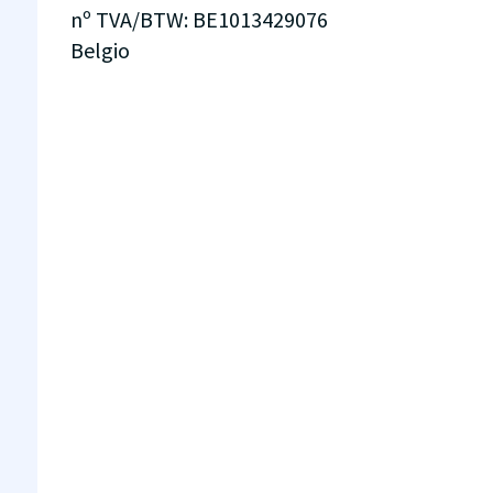
nº TVA/BTW
:
BE1013429076
Belgio