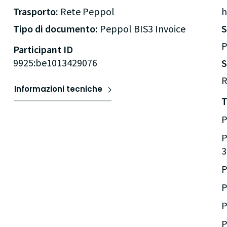
Trasporto:
Rete Peppol
h
Tipo di documento:
Peppol BIS3 Invoice
P
Participant ID
9925:be1013429076
S
R
Informazioni tecniche
T
P
P
3
P
P
P
P