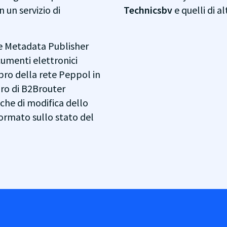
 un servizio di
Technicsbv
e quelli di a
ce Metadata Publisher
cumenti elettronici
bro della rete Peppol in
ro di B2Brouter
iche di modifica dello
formato sullo stato del