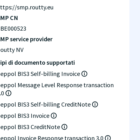
ttps://smp.routty.eu
SMP CN
BE000523
MP service provider
outty NV
ipi di documento supportati
eppol BIS3 Self-billing Invoice
eppol Message Level Response transaction
.0
eppol BIS3 Self-billing CreditNote
eppol BIS3 Invoice
eppol BIS3 CreditNote
eppol Invoice Response transaction 3.0