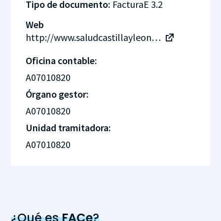
Tipo de documento:
FacturaE 3.2
Web
http://www.saludcastillayleon.es/HBierzoPonferrada/es
Oficina contable:
A07010820
Órgano gestor:
A07010820
Unidad tramitadora:
A07010820
¿Qué es
FACe
?