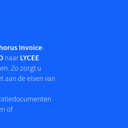
horus Invoice
-
O
naar
LYCEE
ren. Zo zorgt u
et aan de eisen van
uratiedocumenten
en of