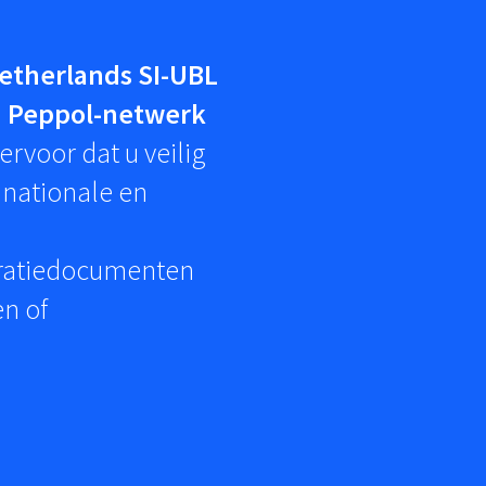
etherlands SI-UBL
a
Peppol-netwerk
ervoor dat u veilig
 nationale en
uratiedocumenten
en of