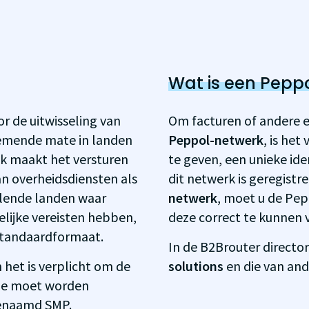
Wat is een Pepp
or de uitwisseling van
Om facturen of andere 
nemende mate in landen
Peppol-netwerk
, is he
jk maakt het versturen
te geven, een unieke ident
an overheidsdiensten als
dit netwerk is geregistr
illende landen waar
netwerk
, moet u de Pe
lijke vereisten hebben,
deze correct te kunnen 
standaardformaat.
In de B2Brouter director
n het is verplicht om de
solutions
en die van and
die moet worden
genaamd SMP.