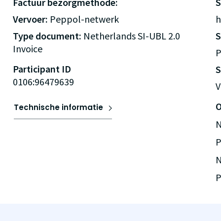
Factuur bezorgmethode:
Vervoer:
Peppol-netwerk
h
Type document:
Netherlands SI-UBL 2.0
Invoice
P
Participant ID
S
0106:96479639
V
O
Technische informatie
N
P
N
P