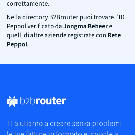
correttamente.
Nella directory B2Brouter puoi trovare l'ID
Peppol verificato da
Jongma Beheer
e
quelli di altre aziende registrate con
Rete
Peppol
.
Ti aiutiamo a creare senza problemi
le tue fatture in formato
e inviarle a