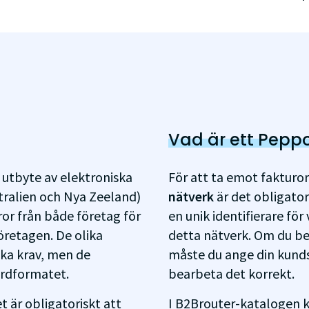
Vad är ett Peppo
 utbyte av elektroniska
För att ta emot fakturo
tralien och Nya Zeeland)
nätverk
är det obligator
ror från både företag för
en unik identifierare för 
öretagen. De olika
detta nätverk. Om du be
ska krav, men de
måste du ange din kunds
rdformatet.
bearbeta det korrekt.
et är obligatoriskt att
I B2Brouter-katalogen ka