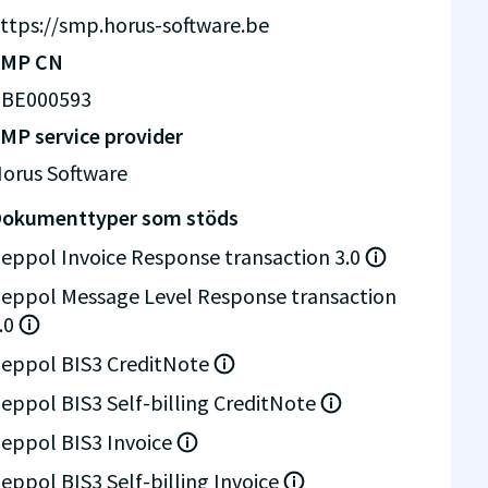
ttps://smp.horus-software.be
SMP CN
BE000593
MP service provider
orus Software
okumenttyper som stöds
eppol Invoice Response transaction 3.0
eppol Message Level Response transaction
.0
eppol BIS3 CreditNote
eppol BIS3 Self-billing CreditNote
eppol BIS3 Invoice
eppol BIS3 Self-billing Invoice