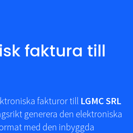
sk faktura till
troniska fakturor till
LGMC SRL
srikt generera den elektroniska
format med den inbyggda