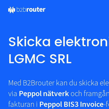
Skicka elektroni
LGMC SRL
Med B2Brouter kan du skicka elek
via
Peppol nätverk
och framgång
fakturan i
Peppol BIS3 Invoice
-