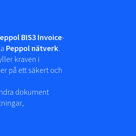
eppol BIS3 Invoice
-
ia
Peppol nätverk
.
yller kraven i
r på ett säkert och
andra dokument
tningar,