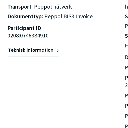
Transport:
Peppol nätverk
h
Dokumenttyp:
Peppol BIS3 Invoice
P
Participant ID
0208:0746384910
S
H
Teknisk information
D
P
P
3
P
P
P
P