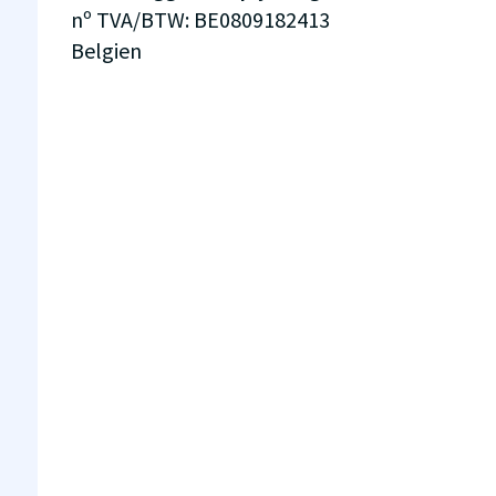
nº TVA/BTW
:
BE0809182413
Belgien