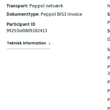
Transport:
Peppol netværk
h
Dokumenttype:
Peppol BIS3 Invoice
P
Participant ID
9925:be0809182413
S
D
Teknisk information
U
P
P
3
P
P
P
P