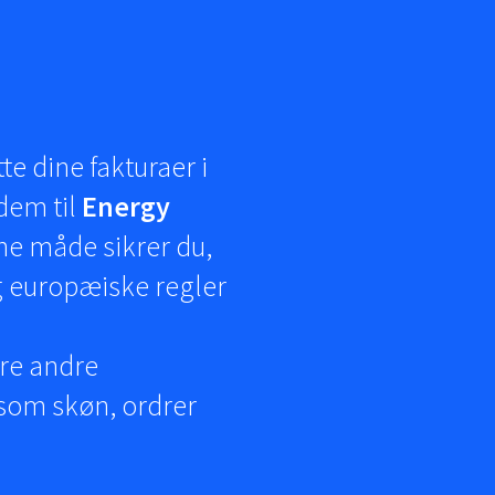
te dine fakturaer i
dem til
Energy
ne måde sikrer du,
g europæiske regler
re andre
åsom skøn, ordrer