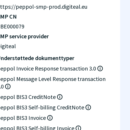
ttps://peppol-smp-prod.digiteal.eu
SMP CN
BE000079
MP service provider
igiteal
nderstøttede dokumenttyper
eppol Invoice Response transaction 3.0
eppol Message Level Response transaction
.0
eppol BIS3 CreditNote
eppol BIS3 Self-billing CreditNote
eppol BIS3 Invoice
eppol BIS3 Self-billing Invoice