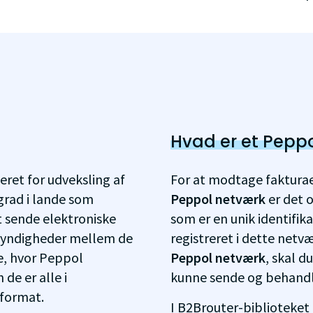
Hvad er et Peppo
eret for udveksling af
For at modtage fakturae
grad i lande som
Peppol netværk
er det 
t sende elektroniske
som er en unik identifikat
 myndigheder mellem de
registreret i dette netvæ
de, hvor Peppol
Peppol netværk
, skal d
de er alle i
kunne sende og behandl
format.
I B2Brouter-biblioteket k