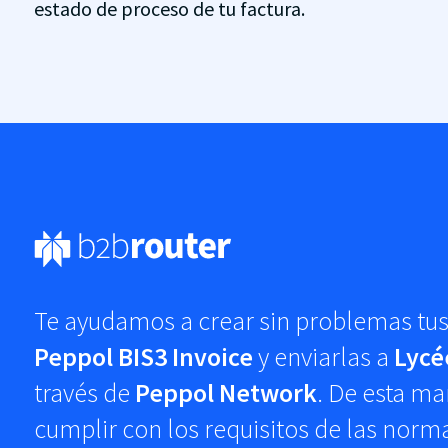
estado de proceso de tu factura.
Te ayudamos a crear sin problemas tus
Peppol BIS3 Invoice
y enviarlas a
Lycé
través de
Peppol Network
. De esta ma
cumplir con los requisitos de las norm