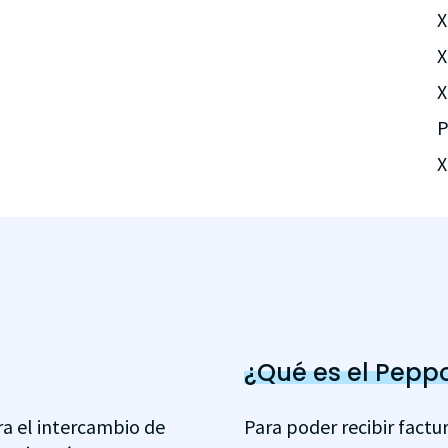
X
X
X
P
X
¿Qué es el Peppo
ra el intercambio de
Para poder recibir factu