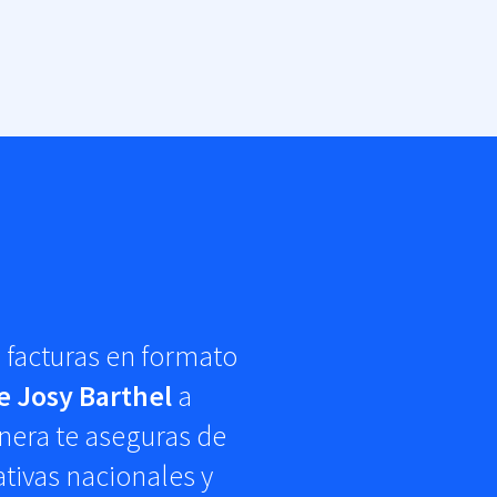
 facturas en formato
e Josy Barthel
a
nera te aseguras de
ativas nacionales y