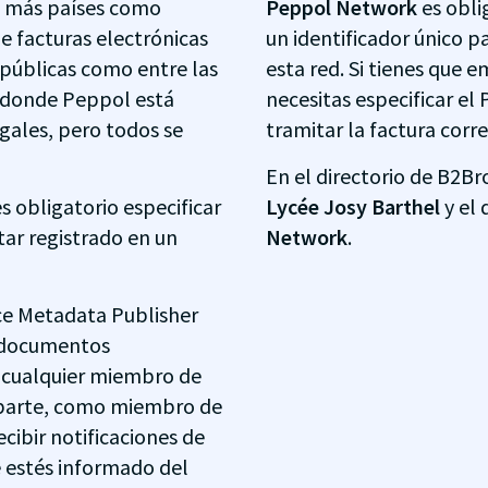
a más países como
Peppol Network
es obli
e facturas electrónicas
un identificador único p
públicas como entre las
esta red. Si tienes que e
s donde Peppol está
necesitas especificar el
gales, pero todos se
tramitar la factura cor
En el directorio de B2Br
 es obligatorio especificar
Lycée Josy Barthel
y el 
tar registrado en un
Network
.
ice Metadata Publisher
s documentos
e cualquier miembro de
 Aparte, como miembro de
cibir notificaciones de
 estés informado del