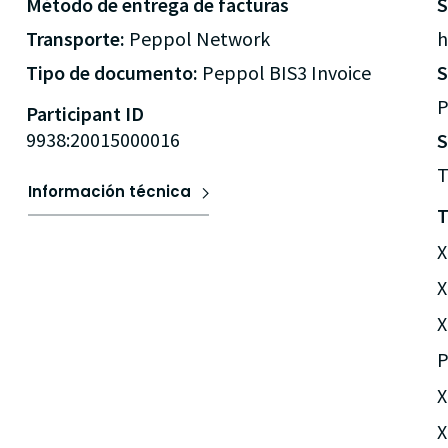
Método de entrega de facturas
Transporte:
Peppol Network
h
Tipo de documento:
Peppol BIS3 Invoice
P
Participant ID
9938:20015000016
S
T
Información técnica
T
X
X
X
P
X
X