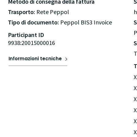
Metodo di consegna della fattura
Trasporto:
Rete Peppol
h
Tipo di documento:
Peppol BIS3 Invoice
P
Participant ID
9938:20015000016
S
T
Informazioni tecniche
T
X
X
X
X
X
X