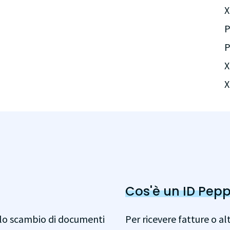
X
P
P
X
X
Cos'è un ID Pepp
r lo scambio di documenti
Per ricevere fatture o a