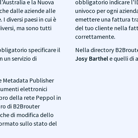
l'Australia e la Nuova
obbligatorio indicare l'I
iche dalle aziende alle
univoco per ogni azienda 
 diversi paesi in cui è
emettere una fattura t
iversi, ma sono tutti
del tuo cliente nella fat
correttamente.
bligatorio specificare il
Nella directory B2Broute
 un servizio di
Josy Barthel
e quelli di
ce Metadata Publisher
cumenti elettronici
bro della rete Peppol in
ro di B2Brouter
iche di modifica dello
formato sullo stato del