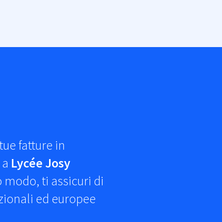
ue fatture in
e a
Lycée Josy
o modo, ti assicuri di
azionali ed europee